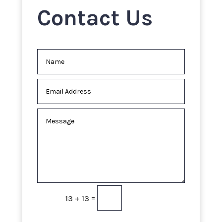
Contact Us
=
SUBMIT
13 + 13